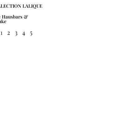
LECTION LALIQUE
e Hausbars &
nke
1
2
3
4
5