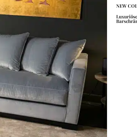
NEW COL
Luxuriös
Barschrä