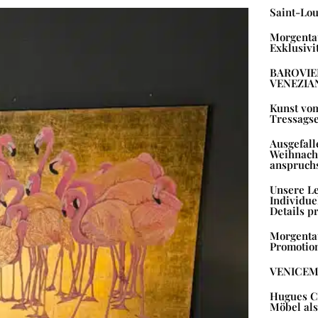
Saint-Lou
Morgentau
Exklusivit
BAROVIE
VENEZIA
Kunst vo
Tressagse
Ausgefall
Weihnach
anspruchs
Unsere Le
Individue
Details p
Morgentau
Promotio
VENICEM 
Hugues Ch
Möbel als