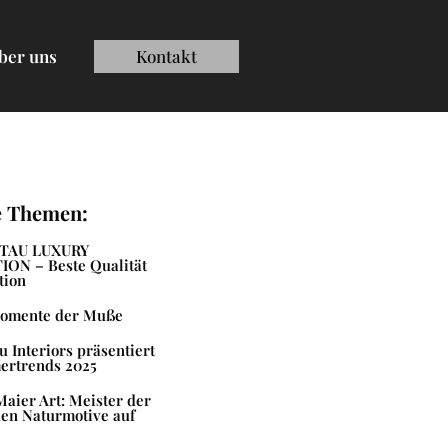
ber uns
Kontakt
e Themen:
TAU LUXURY
ON – Beste Qualität
tion
omente der Muße
 Interiors präsentiert
ertrends 2025
aier Art: Meister der
en Naturmotive auf