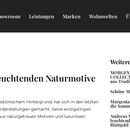
howroom
Leistungen
Marken
Wohnwelten
Ü
Weiter
MORGEN
leuchtenden Naturmotive
COLLECTI
aus Tradi
Schöne M
Morgentau
edizinischem Hintergrund, hat sich in den letzten
die Somm
rdarstellungen gemacht. Seine einzigartigen
Andreas M
us naturgetreuen Motiven und luxuriösen
leuchtend
Blattgold