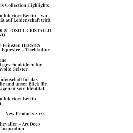
is Collection Highlights
 Interiors Berlin – wo
ät auf Leidenschaft trifft
R & TOSO L CRISTALLO
NO
m Feinsten HERMÈS
 Equestre – Tischkultur
ene
tsgeschenkideen für
volle Geister
idenschaft für das
lle und unser Blick für
rägen unsere Identität
 Interiors Berlin
n
– New Products 2024
evalier – Art Deco
 Inspiration