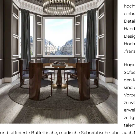
hoch
einbr
Detai
Hand
Desig
Hoch
„fran
Hugue
Sofas
den M
sind 
Vorze
zu we
erwei
zeit
talen
und raffinierte Buffettische, modische Schreibtische, aber au