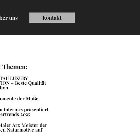
ber uns
Kontakt
e Themen:
TAU LUXURY
ON – Beste Qualität
tion
omente der Muße
 Interiors präsentiert
ertrends 2025
aier Art: Meister der
en Naturmotive auf