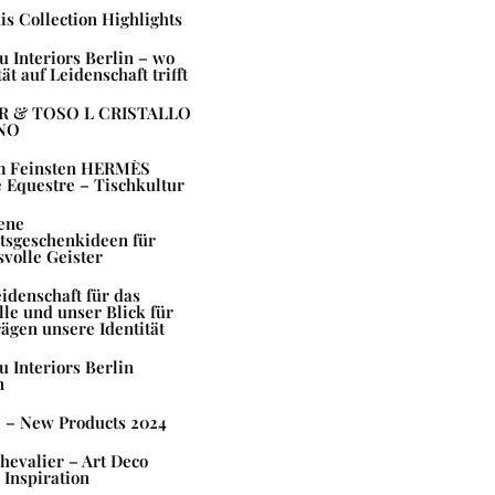
is Collection Highlights
 Interiors Berlin – wo
ät auf Leidenschaft trifft
R & TOSO L CRISTALLO
NO
m Feinsten HERMÈS
 Equestre – Tischkultur
ene
tsgeschenkideen für
volle Geister
idenschaft für das
lle und unser Blick für
rägen unsere Identität
 Interiors Berlin
n
– New Products 2024
evalier – Art Deco
 Inspiration