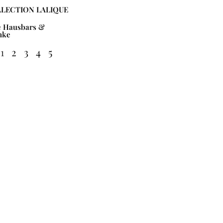
LECTION LALIQUE
e Hausbars &
nke
1
2
3
4
5