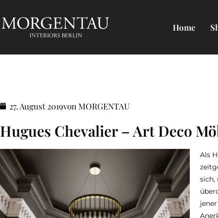
Home
S
27. August 2019
von MORGENTAU
Hugues Chevalier – Art Deco Möb
Als H
zeitg
sich,
überd
jener
Anerk