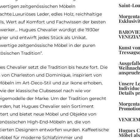
Saint-Lou
wertigen zeitgenössischen Möbeln
achte.
Luxuriöses Leder, edles Holz, reichhaltige
Morgentau
Exklusivit
ls, Wert auf Komfort und Fachwissen der besten
werker… Hugues Chevalier würdigt die 1930er
BAROVIE
VENEZIA
ner und entwirft jedes Stück als Unikat.
wertige zeitgenössische Möbel in der puren
Kunst vo
Tressagse
zösischen Tradition“.
Ausgefall
s Chevalier setzt die Tradition bis heute fort. Die
Weihnach
anspruchs
 von Charleston und Dominique, inspiriert von
öbeln im Art-Deco-Stil und zur Ikone erhoben,
Unsere Le
Individue
wie der klassische Clubsessel nach wie vor
Details p
igemodelle der Marke. Um der Tradition gerecht
Morgentau
rden, hat Hugues Chevalier sein Sortiment
Promotio
tert und bietet neue Möbel und Objekte von
VENICEM 
genössischen High-End-Möbeln an, die von
tierten Designern entworfen wurden. Kaffeetische
Hugues Ch
Möbel als
ch Möbel für moderne Schlafzimmer und