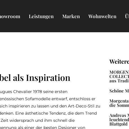
howroom
Leistungen
Marken
Wohnwelten
Ü
Weiter
MORGEN
el als Inspiration
COLLECTI
aus Tradi
Schöne M
ugues Chevalier 1978 seine ersten
enössischen Sofamodelle entwarf, entschloss er
Morgentau
die Somm
 sich inspirieren zu lassen und den Art-Deco-Stil zu
enken. Eine ästhetische Tendenz, die dem Trend
Andreas M
leuchtend
 Zeit widersprach und ihm schnell die
Blattgold
ennung als einer der besten Designer von